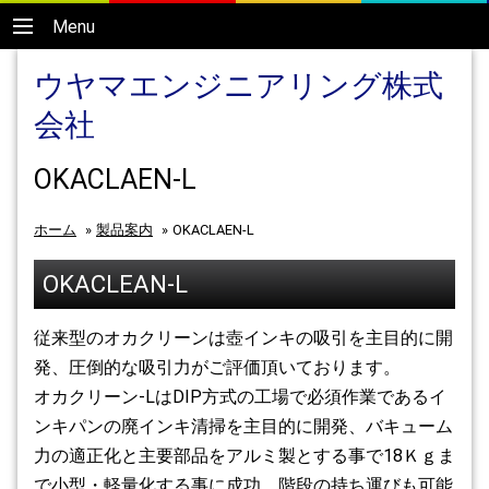
Menu
ウヤマエンジニアリング株式
会社
OKACLAEN-L
ホーム
»
製品案内
»
OKACLAEN-L
OKACLEAN-L
従来型のオカクリーンは壺インキの吸引を主目的に開
発、圧倒的な吸引力がご評価頂いております。
オカクリーン-LはDIP方式の工場で必須作業であるイ
ンキパンの廃インキ清掃を主目的に開発、バキューム
力の適正化と主要部品をアルミ製とする事で18Ｋｇま
で小型・軽量化する事に成功、階段の持ち運びも可能